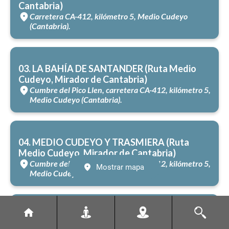
Cantabria)
Carretera CA-412, kilómetro 5, Medio Cudeyo
(Cantabria).
03. LA BAHÍA DE SANTANDER (Ruta Medio
Cudeyo, Mirador de Cantabria)
Cumbre del Pico Llen, carretera CA-412, kilómetro 5,
Medio Cudeyo (Cantabria).
04. MEDIO CUDEYO Y TRASMIERA (Ruta
Medio Cudeyo, Mirador de Cantabria)
Cumbre del Pico Llen, carretera CA-412, kilómetro 5,
Mostrar mapa
Medio Cudeyo (Cantabria).
05. CASTILNEGRO (Ruta Medio Cudeyo,
Mirador de Cantabria)